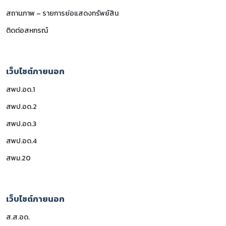
สถานภาพ – รายการย่อแสดงทรัพย์สิน
ติดต่อสหกรณ์
เว็บไซต์ภายนอก
สพป.อด.1
สพป.อด.2
สพป.อด.3
สพป.อด.4
สพม.20
เว็บไซต์ภายนอก
ส.ส.อด.