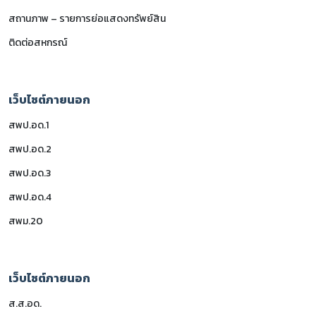
สถานภาพ – รายการย่อแสดงทรัพย์สิน
ติดต่อสหกรณ์
เว็บไซต์ภายนอก
สพป.อด.1
สพป.อด.2
สพป.อด.3
สพป.อด.4
สพม.20
เว็บไซต์ภายนอก
ส.ส.อด.